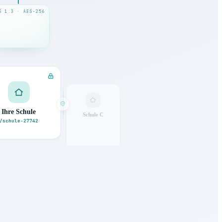
S 1.3 · AES‑256
Ihre Schule
Schule C
/schule-27742