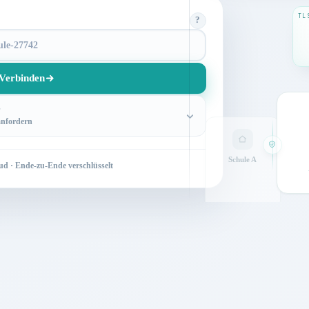
TL
?
Verbinden
?
anfordern
Schule A
ud · Ende-zu-Ende verschlüsselt